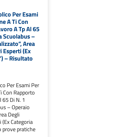
lico Per Esami
ne A Ti Con
voro A Tp Al 65
ta Scuolabus –
lizzato”, Area
i Esperti (Ex
) – Risultato
e
co Per Esami Per
Ti Con Rapporto
l 65 Di N. 1
bus – Operaio
rea Degli
i (Ex Categoria
o prove pratiche