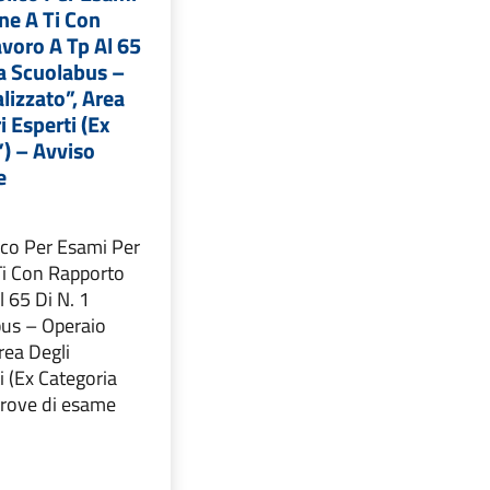
ne A Ti Con
voro A Tp Al 65
ta Scuolabus –
lizzato”, Area
i Esperti (Ex
) – Avviso
e
co Per Esami Per
Ti Con Rapporto
l 65 Di N. 1
bus – Operaio
rea Degli
i (Ex Categoria
prove di esame