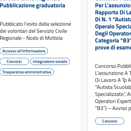
Pubblicazione graduatoria
Per L’assunzio
Rapporto Di La
Di N. 1 “Autis
Pubblicato l'esito della selezione
Operaio Specia
dei volontari del Servizio Civile
Degli Operator
Regionale - Nodo di Mottola
Categoria “B3”
prove di esam
Accesso all'informazione
Concorsi
Integrazione sociale
Concorso Pubbli
Trasparenza amministrativa
L’assunzione A 
Di Lavoro A Tp A
“Autista Scuola
Specializzato”, A
Operatori Espert
“B3”) – Avviso 
Concorsi