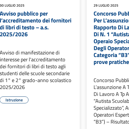
30 LUGLIO 2025
29 LUGLIO 2025
Avviso pubblico per
Concorso Pubb
l’accreditamento dei fornitori
Per L’assunzio
di libri di testo – a.s.
Rapporto Di La
2025/2026
Di N. 1 “Autis
Operaio Specia
Degli Operator
Avviso di manifestazione di
Categoria “B3”
interesse per l'accreditamento
prove pratich
dei fornitori di libri di testo agli
studenti delle scuole secondarie
di 1° e 2° grado-anno scolastico
Concorso Pubbli
2025/2026
L’assunzione A 
Di Lavoro A Tp A
Istruzione
“Autista Scuola
Specializzato”, A
Operatori Espert
“B3”) – Risultat