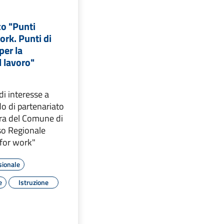
co "Punti
ork. Punti di
per la
l lavoro"
i interesse a
do di partenariato
ura del Comune di
so Regionale
 for work"
sionale
e
Istruzione