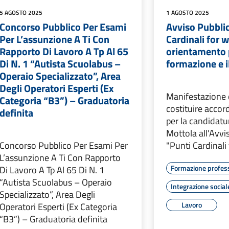
5 AGOSTO 2025
1 AGOSTO 2025
Concorso Pubblico Per Esami
Avviso Pubbli
Per L’assunzione A Ti Con
Cardinali for w
Rapporto Di Lavoro A Tp Al 65
orientamento 
Di N. 1 “Autista Scuolabus –
formazione e i
Operaio Specializzato”, Area
Degli Operatori Esperti (Ex
Manifestazione d
Categoria “B3”) – Graduatoria
costituire accor
definita
per la candidat
Mottola all'Avvi
Concorso Pubblico Per Esami Per
"Punti Cardinali
L’assunzione A Ti Con Rapporto
Formazione profes
Di Lavoro A Tp Al 65 Di N. 1
“Autista Scuolabus – Operaio
Integrazione social
Specializzato”, Area Degli
Lavoro
Operatori Esperti (Ex Categoria
“B3”) – Graduatoria definita