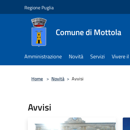
Salta al contenuto principale
Regione Puglia
Comune di Mottola
Amministrazione
Novità
Servizi
Vivere 
Home
>
Novità
>
Avvisi
Avvisi