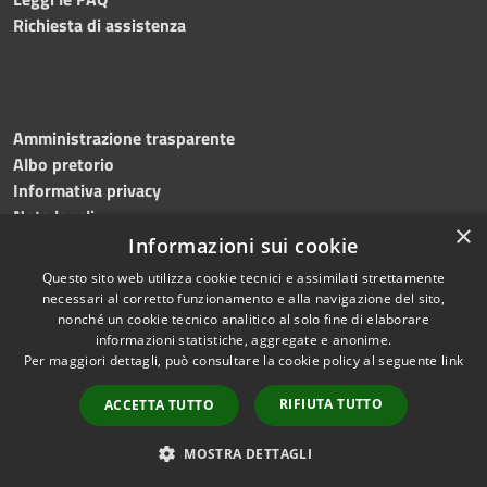
Richiesta di assistenza
Amministrazione trasparente
Albo pretorio
Informativa privacy
Note legali
×
Dichiarazione di accessibilità
Informazioni sui cookie
Questo sito web utilizza cookie tecnici e assimilati strettamente
necessari al corretto funzionamento e alla navigazione del sito,
nonché un cookie tecnico analitico al solo fine di elaborare
informazioni statistiche, aggregate e anonime.
RSS
Copyright © 2026 • Comune di
Per maggiori dettagli, può consultare la cookie policy al seguente
link
Accessibilità
Mottola • Powered by
Privacy
Municipium
Accesso
•
RIFIUTA TUTTO
ACCETTA TUTTO
Cookie
redazione
Mappa del sito
MOSTRA DETTAGLI