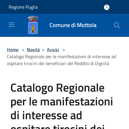
Salta al contenuto principale
Regione Puglia
Comune di Mottola
Home
>
Novità
>
Avvisi
>
Catalogo Regionale per le manifestazioni di interesse ad
ospitare tirocini dei beneficiari del Reddito di Dignità
Catalogo Regionale
per le manifestazioni
di interesse ad
ospitare tirocini dei