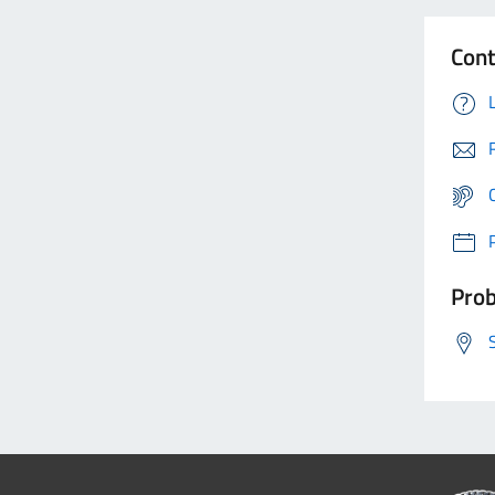
Cont
Prob