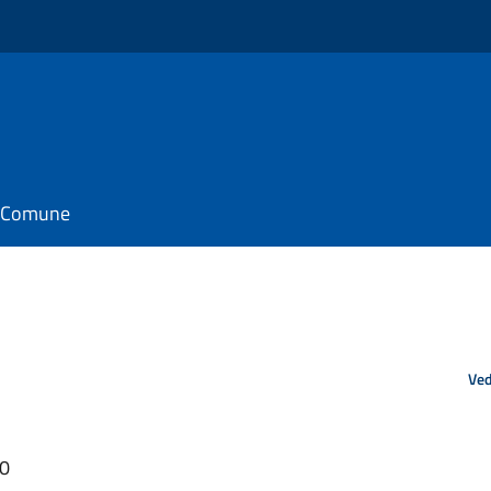
il Comune
Ved
20