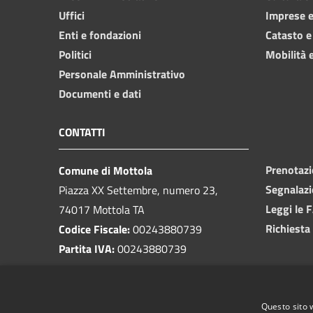
Uffici
Imprese 
Enti e fondazioni
Catasto e
Politici
Mobilità e
Personale Amministrativo
Documenti e dati
CONTATTI
Prenotaz
Comune di Mottola
Segnalazi
Piazza XX Settembre, numero 23,
Leggi le 
74017 Mottola TA
Richiesta
Codice Fiscale:
00243880739
Partita IVA:
00243880739
PEC:
protocollo@pec.comune.mottola.ta.it
Questo sito 