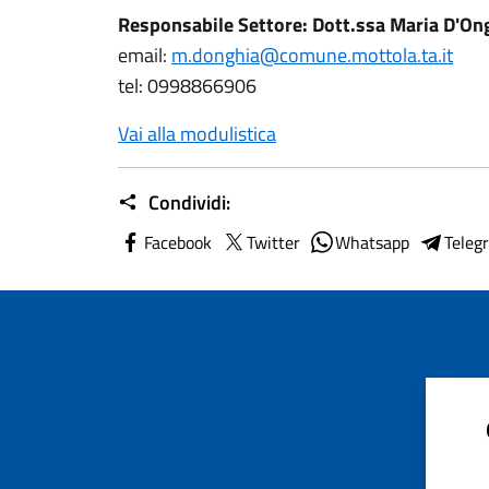
Responsabile Settore: Dott.ssa Maria D'On
email:
m.donghia@comune.mottola.ta.it
tel: 0998866906
Vai alla modulistica
Condividi:
Facebook
Twitter
Whatsapp
Teleg