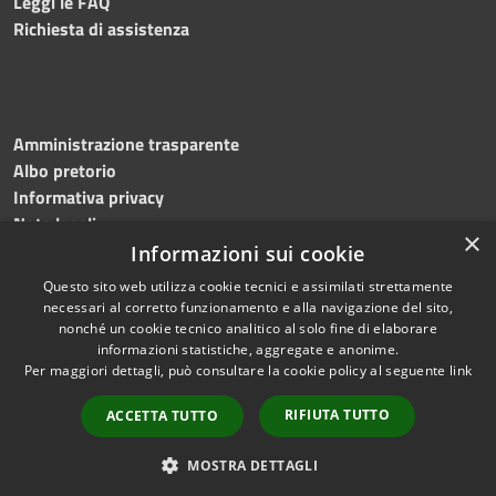
Leggi le FAQ
Richiesta di assistenza
Amministrazione trasparente
Albo pretorio
Informativa privacy
Note legali
×
Dichiarazione di accessibilità
Informazioni sui cookie
Questo sito web utilizza cookie tecnici e assimilati strettamente
necessari al corretto funzionamento e alla navigazione del sito,
nonché un cookie tecnico analitico al solo fine di elaborare
informazioni statistiche, aggregate e anonime.
RSS
Copyright © 2026 • Comune di
Per maggiori dettagli, può consultare la cookie policy al seguente
link
Accessibilità
Mottola • Powered by
Privacy
Municipium
Accesso
•
RIFIUTA TUTTO
ACCETTA TUTTO
Cookie
redazione
Mappa del sito
MOSTRA DETTAGLI