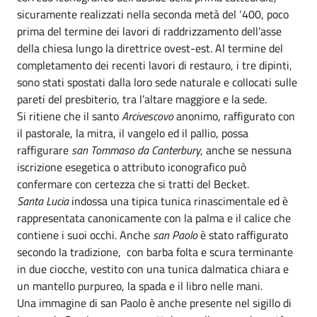
sicuramente realizzati nella seconda metà del ‘400, poco
prima del termine dei lavori di raddrizzamento dell’asse
della chiesa lungo la direttrice ovest-est. Al termine del
completamento dei recenti lavori di restauro, i tre dipinti,
sono stati spostati dalla loro sede naturale e collocati sulle
pareti del presbiterio, tra l’altare maggiore e la sede.
Si ritiene che il santo
Arcivescovo
anonimo, raffigurato con
il pastorale, la mitra, il vangelo ed il pallio, possa
raffigurare
san Tommaso da Canterbury
, anche se nessuna
iscrizione esegetica o attributo iconografico può
confermare con certezza che si tratti del Becket.
Santa Lucia
indossa una tipica tunica rinascimentale ed è
rappresentata canonicamente con la palma e il calice che
contiene i suoi occhi. Anche
san Paolo
è stato raffigurato
secondo la tradizione, con barba folta e scura terminante
in due ciocche, vestito con una tunica dalmatica chiara e
un mantello purpureo, la spada e il libro nelle mani.
Una immagine di san Paolo è anche presente nel sigillo di