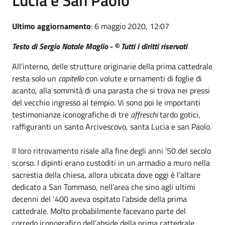
Ultimo aggiornamento
: 6 maggio 2020, 12:07
Testo di Sergio Natale Maglio - © Tutti i diritti riservati
All’interno, delle strutture originarie della prima cattedrale
resta solo un
capitello
con volute e ornamenti di foglie di
acanto, alla sommità di una parasta che si trova nei pressi
del vecchio ingresso al tempio. Vi sono poi le importanti
testimonianze iconografiche di tre
affreschi
tardo gotici,
raffiguranti un santo Arcivescovo, santa Lucia e san Paolo.
Il loro ritrovamento risale alla fine degli anni ’50 del secolo
scorso. I dipinti erano custoditi in un armadio a muro nella
sacrestia della chiesa, allora ubicata dove oggi è l’altare
dedicato a San Tommaso, nell’area che sino agli ultimi
decenni del ‘400 aveva ospitato l’abside della prima
cattedrale. Molto probabilmente facevano parte del
corredo iconografico dell’abside della prima cattedrale,