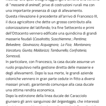
di “
masserie di animali
”, prive di costruzioni rurali ma con
una importante presenza di capi di allevamento.
Questa rilevazione è precedente all’arrivo di Francesco III,
il duca agricoltore che dette un grosso contributo alla
colonizzazione del latifondo; tra fine Settecento e primi
dell’Ottocento vennero edificate una quindicina di grandi
masserie feudali (
Casalrotto; Scacchiemma ; Pentima;
Belvedere; Giovinazzo; Acquagnora; La Fica; Montanaro;
Varcaturo; Giunta; Maldarizzi; Tamburrello; Confrateria;
Sorresso
).
In particolare, con Francesco, la casa ducale assunse un
ruolo propulsivo nella gestione diretta delle masserie e
degli allevamenti. Dopo la sua morte, le grandi aziende
coloniche vennero in gran parte cedute in fitto a diversi
massari privati, garantendo comunque alla casa ducale
una ottima rendita economica.
Dopo la estinzione della linea ducale dei Caracciolo
giunsero gli anni sanguinosi del
brigantaggio
, che interessò