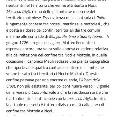
rientranti nel territorio che venne attribuito a Noci.
Masseria l’Aglio
è una delle più antiche masserie del
territorio mottolese. Essa si trova nella contrada di
Poltri
,
lungamente contesa tra nocesi, martinesi e mottolesi , che
è posta a ridosso dei confini territoriali dei tre comuni
insieme alle contrade di
Murgia
,
Pentima
e
Sant’Antuono
. Il 4
giugno 1726 il regio consigliere Matteo Ferrante si
espresse ancora una volta sulla annosa questione relativa
alla delimitazione del confine tra Noci e Mottola. In quella
occasione il canonico Meuli redasse una pianta topografica
che riportava le quattro contrade contese e il limite che
venne fissato tra i territori di Noci e Mottola. Questo
confine passava per una enorme quercia, l’
Albero della
Croce
, non più esistente, per poi continuare verso il vignale
della
masseria Quaranta
, vale a dire la residenza rurale che
è attualmente identificabile con la
masseria l’Aglio
. Infatti,
la attuale masseria è tuttora divisa a metà dalla linea di
confine tra Mottola e Noci.