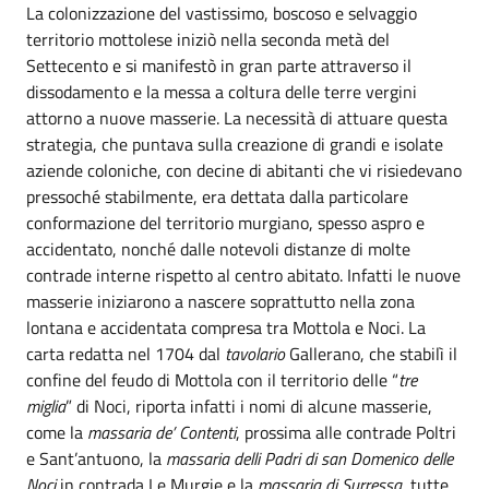
La colonizzazione del vastissimo, boscoso e selvaggio
territorio mottolese iniziò nella seconda metà del
Settecento e si manifestò in gran parte attraverso il
dissodamento e la messa a coltura delle terre vergini
attorno a nuove masserie. La necessità di attuare questa
strategia, che puntava sulla creazione di grandi e isolate
aziende coloniche, con decine di abitanti che vi risiedevano
pressoché stabilmente, era dettata dalla particolare
conformazione del territorio murgiano, spesso aspro e
accidentato, nonché dalle notevoli distanze di molte
contrade interne rispetto al centro abitato. Infatti le nuove
masserie iniziarono a nascere soprattutto nella zona
lontana e accidentata compresa tra Mottola e Noci. La
carta redatta nel 1704 dal
tavolario
Gallerano, che stabilì il
confine del feudo di Mottola con il territorio delle “
tre
miglia
” di Noci, riporta infatti i nomi di alcune masserie,
come la
massaria de’ Contenti
, prossima alle contrade Poltri
e Sant’antuono, la
massaria delli Padri di san Domenico delle
Noci
in contrada Le Murgie e la
massaria di Surressa
, tutte