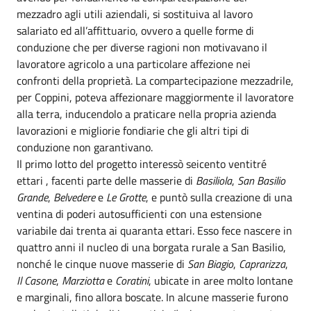
mezzadro agli utili aziendali, si sostituiva al lavoro
salariato ed all’affittuario, ovvero a quelle forme di
conduzione che per diverse ragioni non motivavano il
lavoratore agricolo a una particolare affezione nei
confronti della proprietà. La compartecipazione mezzadrile,
per Coppini, poteva affezionare maggiormente il lavoratore
alla terra, inducendolo a praticare nella propria azienda
lavorazioni e migliorie fondiarie che gli altri tipi di
conduzione non garantivano.
Il primo lotto del progetto interessò seicento ventitré
ettari , facenti parte delle masserie di
Basiliola
,
San Basilio
Grande
,
Belvedere
e
Le Grotte
, e puntò sulla creazione di una
ventina di poderi autosufficienti con una estensione
variabile dai trenta ai quaranta ettari. Esso fece nascere in
quattro anni il nucleo di una borgata rurale a San Basilio,
nonché le cinque nuove masserie di
San Biagio
,
Caprarizza
,
Il Casone
,
Marziotta
e
Coratini
, ubicate in aree molto lontane
e marginali, fino allora boscate. In alcune masserie furono