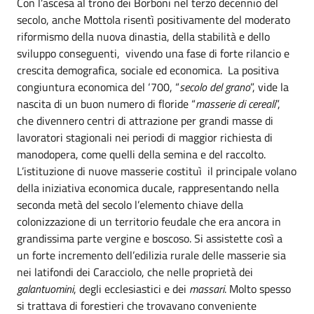
Con l’ascesa al trono dei Borboni nel terzo decennio del
secolo, anche Mottola risentì positivamente del moderato
riformismo della nuova dinastia, della stabilità e dello
sviluppo conseguenti, vivendo una fase di forte rilancio e
crescita demografica, sociale ed economica. La positiva
congiuntura economica del ‘700, “
secolo del grano
”, vide la
nascita di un buon numero di floride “
masserie di cereali
”,
che divennero centri di attrazione per grandi masse di
lavoratori stagionali nei periodi di maggior richiesta di
manodopera, come quelli della semina e del raccolto.
L’istituzione di nuove masserie costituì il principale volano
della iniziativa economica ducale, rappresentando nella
seconda metà del secolo l’elemento chiave della
colonizzazione di un territorio feudale che era ancora in
grandissima parte vergine e boscoso. Si assistette così a
un forte incremento dell’edilizia rurale delle masserie sia
nei latifondi dei Caracciolo, che nelle proprietà dei
galantuomini
, degli ecclesiastici e dei
massari
. Molto spesso
si trattava di forestieri che trovavano conveniente