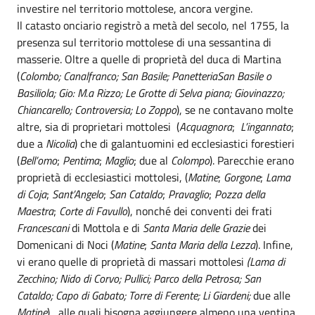
investire nel territorio mottolese, ancora vergine.
Il catasto onciario registrò a metà del secolo, nel 1755, la
presenza sul territorio mottolese di una sessantina di
masserie. Oltre a quelle di proprietà del duca di Martina
(
Colombo; Canalfranco; San Basile; PanetteriaSan Basile o
Basiliola; Gio: M.a Rizzo; Le Grotte di Selva piana; Giovinazzo;
Chiancarello; Controversia; Lo Zoppo
), se ne contavano molte
altre, sia di proprietari mottolesi (
Acquagnora
;
L’ingannato
;
due a
Nicolia
) che di galantuomini ed ecclesiastici forestieri
(
Bell’omo
;
Pentima
;
Maglio
; due al
Colompo
). Parecchie erano
proprietà di ecclesiastici mottolesi, (
Matine
;
Gorgone
;
Lama
di Coja
;
Sant’Angelo
;
San Cataldo
;
Pravaglio
;
Pozza della
Maestra
;
Corte di Favullo
), nonché dei conventi dei frati
Francescani
di Mottola e di
Santa Maria delle Grazie
dei
Domenicani di Noci (
Matine
;
Santa Maria della Lezza
). Infine,
vi erano quelle di proprietà di massari mottolesi
(Lama di
Zecchino; Nido di Corvo; Pullici; Parco della Petrosa; San
Cataldo; Capo di Gabato; Torre di Ferente; Li Giardeni;
due alle
Matine
), alle quali bisogna aggiungere almeno una ventina