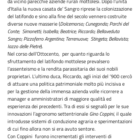
da vicino parecchie aziende rurali mottolesi. Dopo l’unità
d’Italia la nuova casata de’ Sangro riprese la colonizzazione
del latifondo e sino alla fine del secolo vennero costruite
diverse nuove masserie (
Dolcemorso; Cunegonda; Parchi del
Conte; Simonetti; Isabella; Beatrice; Riccardo; Bellaveduta
Sangro; Pizzoferro Argentina; Terrenuove; Stingeta; Bellavista;
Iazzo delle Pietre
).
Nel corso dell’Ottocento, per quanto riguarda lo
sfruttamento del latifondo mottolese prevalsero
l’assenteismo e la rendita parassitaria dei suoi nobili
proprietari. L’ultimo duca, Riccardo, agli inizi del ‘900 cercò
di attuare una politica patrimoniale molto più incisiva e
per la gestione della immensa azienda volle ricorrere a
manager e amministratori di maggiore qualità ed
esperienza dei precedenti. Tra di essi si segnalò per le sue
innovazioni l’agronomo settentrionale
Gino Coppini
, il quale
introdusse sistemi di conduzione agraria e sperimentazioni
di cui fino allora non si era avuto sentore.
Con Coppini furono incrementati gli interventi di