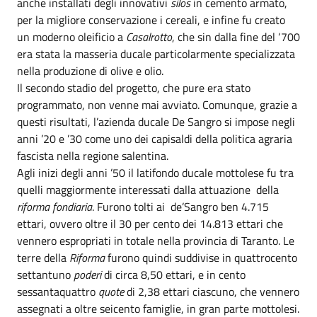
anche installati degli innovativi
silos
in cemento armato,
per la migliore conservazione i cereali, e infine fu creato
un moderno oleificio a
Casalrotto
, che sin dalla fine del ‘700
era stata la masseria ducale particolarmente specializzata
nella produzione di olive e olio.
Il secondo stadio del progetto, che pure era stato
programmato, non venne mai avviato. Comunque, grazie a
questi risultati, l’azienda ducale De Sangro si impose negli
anni ’20 e ’30 come uno dei capisaldi della politica agraria
fascista nella regione salentina.
Agli inizi degli anni ’50 il latifondo ducale mottolese fu tra
quelli maggiormente interessati dalla attuazione della
riforma fondiaria
. Furono tolti ai de’Sangro ben 4.715
ettari, ovvero oltre il 30 per cento dei 14.813 ettari che
vennero espropriati in totale nella provincia di Taranto. Le
terre della
Riforma
furono quindi suddivise in quattrocento
settantuno
poderi
di circa 8,50 ettari, e in cento
sessantaquattro
quote
di 2,38 ettari ciascuno, che vennero
assegnati a oltre seicento famiglie, in gran parte mottolesi.