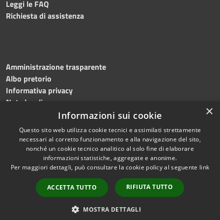
Leggi le FAQ
Richiesta di assistenza
Amministrazione trasparente
Albo pretorio
Informativa privacy
Note legali
×
Dichiarazione di accessibilità
Informazioni sui cookie
Questo sito web utilizza cookie tecnici e assimilati strettamente
necessari al corretto funzionamento e alla navigazione del sito,
nonché un cookie tecnico analitico al solo fine di elaborare
informazioni statistiche, aggregate e anonime.
RSS
Copyright © 2026 • Comune di
Per maggiori dettagli, può consultare la cookie policy al seguente
link
Accessibilità
Mottola • Powered by
Privacy
Municipium
Accesso
•
RIFIUTA TUTTO
ACCETTA TUTTO
Cookie
redazione
Mappa del sito
MOSTRA DETTAGLI