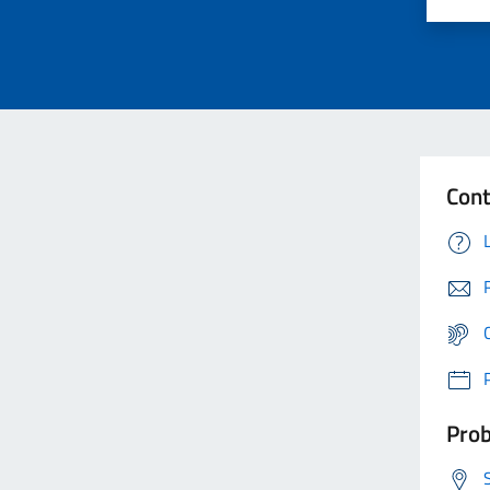
Cont
Prob