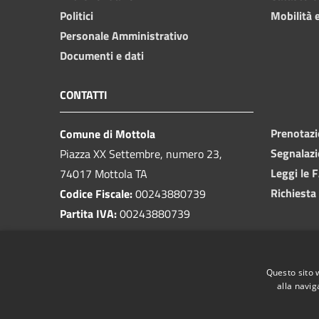
Politici
Mobilità e
Personale Amministrativo
Documenti e dati
CONTATTI
Prenotaz
Comune di Mottola
Segnalazi
Piazza XX Settembre, numero 23,
Leggi le 
74017 Mottola TA
Richiesta
Codice Fiscale:
00243880739
Partita IVA:
00243880739
PEC:
protocollo@pec.comune.mottola.ta.it
Questo sito 
Centralino Unico:
099 8866925
alla navig