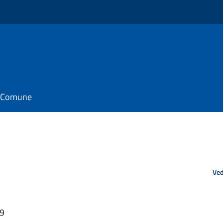
il Comune
Ved
49