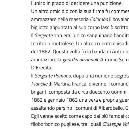
l’unico in grado di decidere una punizione.
Un altro omicidio con la sua firma fu commess
ammazzare nella masseria
Colombo
il bovala
biglietto appuntato al suo corpo lasciò scritt
Il
Sergente
non era l’unico sanguinario bandito 
territorio mottolese. Un altro cruento episodio
del 1862. Questa volta fu la banda di Antoni
ammazzare la
guardia nazionale
Antonio Semer
D’Eredità.
Il
Sergente Romano
, dopo una riunione segret
Pianelle
di Martina Franca, divenne il comand
briganti composta da circa duecento uomini
1862 e gennaio 1863 una vera e propria guerr
assaltando persino i comuni di Alberobello, G
Egli venne scelto come capo dai più famosi
filoborbonico pugliese, tra i quali
Giuseppe Va