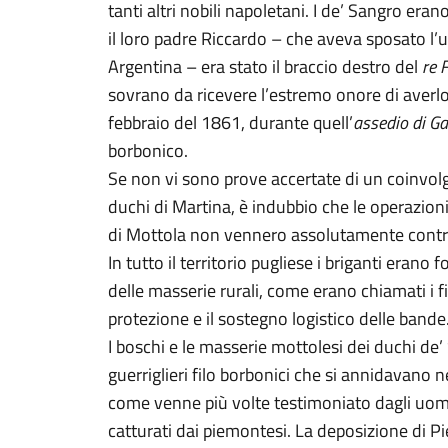
tanti altri nobili napoletani. I de’ Sangro era
il loro padre Riccardo – che aveva sposato l’
Argentina – era stato il braccio destro del
re 
sovrano da ricevere l’estremo onore di averlo a
febbraio del 1861, durante quell’
assedio di G
borbonico.
Se non vi sono prove accertate di un coinvo
duchi di Martina, è indubbio che le operazioni 
di Mottola non vennero assolutamente contrast
In tutto il territorio pugliese i briganti erano
delle masserie rurali, come erano chiamati i 
protezione e il sostegno logistico delle bande
I boschi e le masserie mottolesi dei duchi de’
guerriglieri filo borbonici che si annidavano n
come venne più volte testimoniato dagli uom
catturati dai piemontesi. La deposizione di 