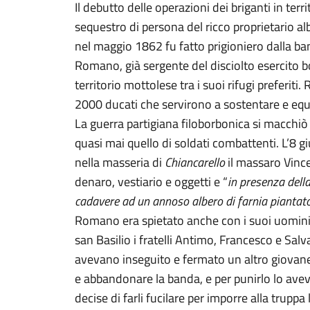
Il debutto delle operazioni dei briganti in ter
sequestro di persona del ricco proprietario a
nel maggio 1862 fu fatto prigioniero dalla 
Romano, già sergente del disciolto esercito b
territorio mottolese tra i suoi rifugi preferiti
2000 ducati che servirono a sostentare e equi
La guerra partigiana filoborbonica si macchi
quasi mai quello di soldati combattenti. L’8 
nella masseria di
Chiancarello
il massaro Vinc
denaro, vestiario e oggetti e “
in presenza della 
cadavere ad un annoso albero di farnia piantato
Romano era spietato anche con i suoi uomini.
san Basilio i fratelli Antimo, Francesco e Sal
avevano inseguito e fermato un altro giovane
e abbandonare la banda, e per punirlo lo av
decise di farli fucilare per imporre alla truppa