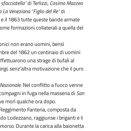
sfacciatella"
di Terlizzi,
Cosimo Mazzeo
 La Veneziana "Figlio del Re"
di
2 e il 1863 tutte queste bande armate
come formazioni collaterali a quella del
rbonici non erano uomini, bensì
mbre del 1862 un centinaio di uomini
ffettuarono una strage di bufali al
angi
, senz’altra motivazione che il puro
 Nazionale
. Nel conflitto a fuoco venne
 compagni in fuga nella masseria di
San
 ove morì qualche ora dopo.
Reggimento Fanteria, composta da
do Lodezzano, raggiunse i briganti e li
emorso
. Durante la carica alla baionetta