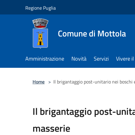
Salta al contenuto principale
Regione Puglia
Comune di Mottola
Amministrazione
Novità
Servizi
Vivere 
Home
>
Il brigantaggio post-unitario nei boschi
Il brigantaggio post-unita
masserie