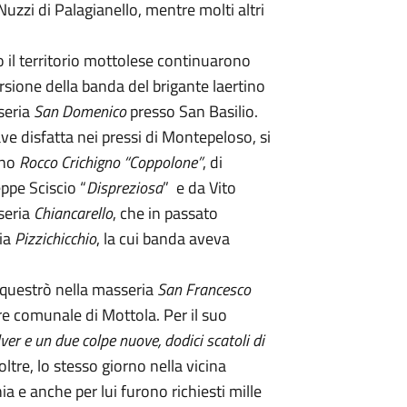
Nuzzi di Palagianello, mentre molti altri
o il territorio mottolese continuarono
rsione della banda del brigante laertino
seria
San Domenico
presso San Basilio.
ave disfatta nei pressi di Montepeloso, si
ano
Rocco Crichigno “Coppolone”
, di
ppe Sciscio “
Dispreziosa
” e da Vito
seria
Chiancarello
, che in passato
ria
Pizzichicchio
, la cui banda aveva
equestrò nella masseria
San Francesco
re comunale di Mottola. Per il suo
er e un due colpe nuove, dodici scatoli di
noltre, lo stesso giorno nella vicina
 e anche per lui furono richiesti mille