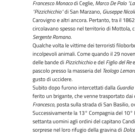
Francesco Monaco
di Ceglie,
Marco De Palo "La 
"Pizzichicchio"
di San Marzano,
Giuseppe Nicola
Carovigno e altri ancora. Pertanto, tra il 186
circolavano spesso nel territorio di Mottola, 
Sergente Romano
.
Qualche volta le vittime dei terroristi filobo
incolpevoli animali. Come quando il 29 nove
delle bande di
Pizzichicchio
e del
Figlio del Re
e
pascolo presso la masseria del
Teologo Lemar
gusto di uccidere.
Subito dopo furono intercettati dalla
Guardia
ferito un brigante, che venne trasportato dai
Francesco
, posta sulla strada di San Basilio,
Successivamente la 13° Compagnia del 10° 
settanta uomini agli ordini del capitano Candi
sorprese nel loro rifugio della gravina di
Dolc