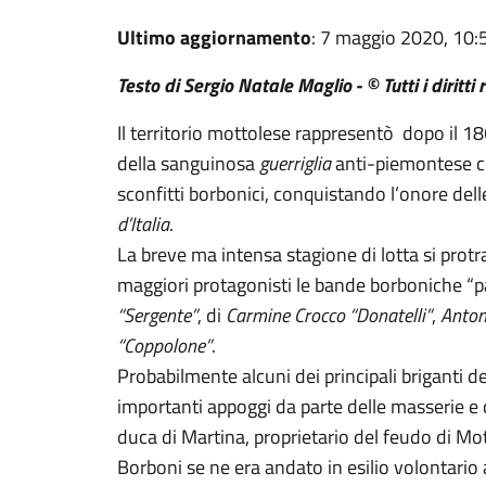
Ultimo aggiornamento
: 7 maggio 2020, 10:
Testo di Sergio Natale Maglio - © Tutti i diritti 
Il territorio mottolese rappresentò dopo il 186
della sanguinosa
guerriglia
anti-piemontese ch
sconfitti borbonici, conquistando l’onore dell
d’Italia
.
La breve ma intensa stagione di lotta si protr
maggiori protagonisti le bande borboniche “p
“Sergente”
, di
Carmine Crocco “Donatelli”
,
Anton
“Coppolone”
.
Probabilmente alcuni dei principali briganti d
importanti appoggi da parte delle masserie e 
duca di Martina, proprietario del feudo di Mot
Borboni se ne era andato in esilio volontario a