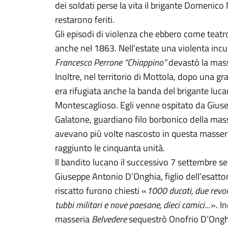
dei soldati perse la vita il brigante Domenico 
restarono feriti.
Gli episodi di violenza che ebbero come teatr
anche nel 1863. Nell’estate una violenta incu
Francesco Perrone “Chiappino”
devastò la mas
Inoltre, nel territorio di Mottola, dopo una gr
era rifugiata anche la banda del brigante luc
Montescaglioso. Egli venne ospitato da Giuse
Galatone, guardiano filo borbonico della mas
avevano più volte nascosto in questa masse
raggiunto le cinquanta unità.
Il bandito lucano il successivo 7 settembre s
Giuseppe Antonio D’Onghia, figlio dell’esatto
riscatto furono chiesti «
1000 ducati, due revolv
tubbi militari e nove paesane, dieci camici…
». I
masseria
Belvedere
sequestrò Onofrio D’Onghia