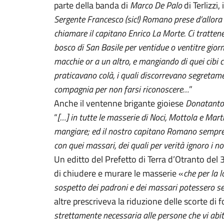
parte della banda di
Marco De Palo
di Terlizzi,
Sergente Francesco (sic!) Romano prese d’allor
chiamare il capitano Enrico La Morte. Ci tratte
bosco di San Basile per ventidue o ventitre gior
macchie or a un altro, e mangiando di quei cibi 
praticavano colà, i quali discorrevano segretame
compagnia per non farsi riconoscere…
”
Anche il ventenne brigante gioiese
Donatanto
“
[…] in tutte le masserie di Noci, Mottola e Ma
mangiare; ed il nostro capitano Romano sempre
con quei massari, dei quali per verità ignoro i n
Un editto del Prefetto di Terra d’Otranto del
di chiudere e murare le masserie «
che per la l
sospetto dei padroni e dei massari potessero serv
altre prescriveva la riduzione delle scorte di 
strettamente necessaria alle persone che vi abi