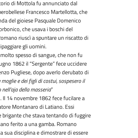
ritorio di Mottola fu annunciato dal
lberobellese Francesco Martellotta, che
banda del gioiese Pasquale Domenico
orbonico, che usava i boschi del
. Romano riuscì a spuntare un riscatto di
paggiare gli uomini.
ò molto spesso di sangue, che non fu
giugno 1862 il “Sergente” fece uccidere
enzo Pugliese, dopo averlo derubato di
moglie e dei figli di costui, sospesero il
 nell’aja della masseria
”
 Il 14 novembre 1862 fece fucilare a
vatore Montanaro di Latiano. Essi
 brigante che stava tentando di fuggire
evano ferito a una gamba. Romano
 la sua disciplina e dimostrare di essere