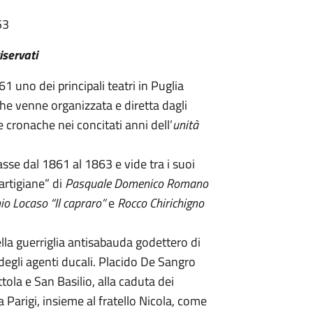
53
riservati
1 uno dei principali teatri in Puglia
e venne organizzata e diretta dagli
e cronache nei concitati anni dell’
unità
asse dal 1861 al 1863 e vide tra i suoi
artigiane” di
Pasquale Domenico Romano
io Locaso “Il capraro”
e
Rocco Chirichigno
ella guerriglia antisabauda godettero di
degli agenti ducali. Placido De Sangro
tola e San Basilio, alla caduta dei
 Parigi, insieme al fratello Nicola, come