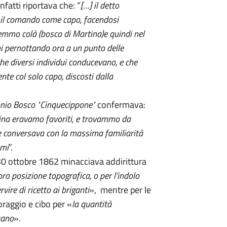
 infatti riportava che: “
[…] il detto
a il comando come capo, facendosi
nemmo colà (bosco di Martina)e quindi nel
ni pernottando ora a un punto delle
che diversi individui conducevano, e che
nte col solo capo, discosti dalla
nio Bosco "Cinquecippone"
confermava:
rtina eravamo favoriti, e trovammo da
 conversava con la massima familiarità
omi
”.
 30 ottobre 1862 minacciava addirittura
oro posizione topografica, o per l’indolo
ire di ricetto ai briganti
», mentre per le
foraggio e cibo per «
la quantità
tano
».