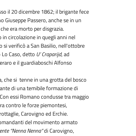
o il 20 dicembre 1862; il brigante fece
no Giuseppe Passero, anche se in un
o che era morto per disgrazia.
in circolazione in quegli anni nel
 si verificò a San Basilio, nell'ottobre
o Lo Caso, detto
U’ Craparijd
, ad
aro e il guardiaboschi Alfonso
a, che si tenne in una grotta del bosco
ante di una temibile formazione di
. Con essi Romano condusse tra maggio
a contro le forze piemontesi,
rottaglie, Carovigno ed Erchie.
 comandanti del movimento armato
lente “Nenna Nenna“
di Carovigno,