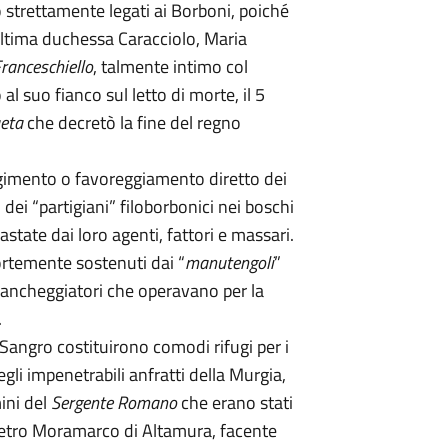
no strettamente legati ai Borboni, poiché
ultima duchessa Caracciolo, Maria
Franceschiello
, talmente intimo col
l suo fianco sul letto di morte, il 5
aeta
che decretò la fine del regno
lgimento o favoreggiamento diretto dei
dei “partigiani” filoborbonici nei boschi
ate dai loro agenti, fattori e massari.
 fortemente sostenuti dai “
manutengoli
”
fiancheggiatori che operavano per la
.
 Sangro costituirono comodi rifugi per i
egli impenetrabili anfratti della Murgia,
ini del
Sergente Romano
che erano stati
Pietro Moramarco di Altamura, facente