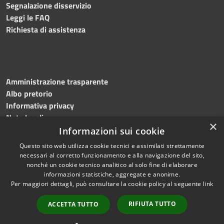
Segnalazione disservizio
Leggi le FAQ
Richiesta di assistenza
Amministrazione trasparente
Albo pretorio
Informativa privacy
Note legali
×
Dichiarazione di accessibilità
Informazioni sui cookie
Questo sito web utilizza cookie tecnici e assimilati strettamente
necessari al corretto funzionamento e alla navigazione del sito,
nonché un cookie tecnico analitico al solo fine di elaborare
informazioni statistiche, aggregate e anonime.
RSS
Copyright © 2026 • Comune di
Per maggiori dettagli, può consultare la cookie policy al seguente
link
Accessibilità
Mottola • Powered by
Privacy
Municipium
Accesso
•
RIFIUTA TUTTO
ACCETTA TUTTO
Cookie
redazione