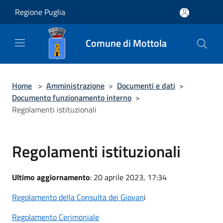
Salta al contenuto principale
Regione Puglia
Comune di Mottola
Home
>
Amministrazione
>
Documenti e dati
>
Documento funzionamento interno
>
Regolamenti istituzionali
Regolamenti istituzionali
Ultimo aggiornamento
: 20 aprile 2023, 17:34
Regolamento della Consulta dei Giovan
i
Regolamento Cerimoniale