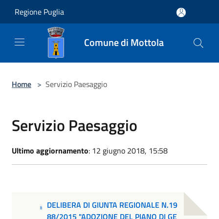
Salta al contenuto principale
Regione Puglia
Comune di Mottola
Home
>
Servizio Paesaggio
Servizio Paesaggio
Ultimo aggiornamento
: 12 giugno 2018, 15:58
DELIBERA DI GIUNTA REGIONALE N.19
88/2015 "ADOZIONE DEL PIANO DI GE