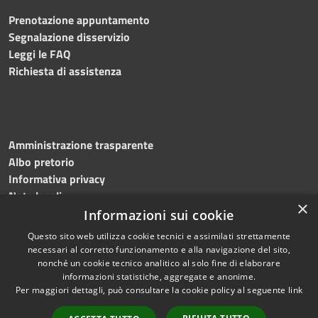
Prenotazione appuntamento
Segnalazione disservizio
Leggi le FAQ
Richiesta di assistenza
Amministrazione trasparente
Albo pretorio
Informativa privacy
Note legali
×
Dichiarazione di accessibilità
Informazioni sui cookie
Questo sito web utilizza cookie tecnici e assimilati strettamente
necessari al corretto funzionamento e alla navigazione del sito,
nonché un cookie tecnico analitico al solo fine di elaborare
informazioni statistiche, aggregate e anonime.
RSS
Copyright © 2026 • Comune di
Per maggiori dettagli, può consultare la cookie policy al seguente
link
Accessibilità
Mottola • Powered by
Privacy
Municipium
Accesso
•