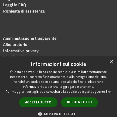
Leggi le FAQ
Richiesta di assistenza
Amministrazione trasparente
Albo pretorio
Informativa privacy
Note legali
×
Dichiarazione di accessibilità
Informazioni sui cookie
Questo sito web utilizza cookie tecnici e assimilati strettamente
necessari al corretto funzionamento e alla navigazione del sito,
nonché un cookie tecnico analitico al solo fine di elaborare
informazioni statistiche, aggregate e anonime.
RSS
Copyright © 2026 • Comune di
Per maggiori dettagli, può consultare la cookie policy al seguente
link
Accessibilità
Mottola • Powered by
Privacy
Municipium
Accesso
•
RIFIUTA TUTTO
ACCETTA TUTTO
Cookie
redazione
Mappa del sito
MOSTRA DETTAGLI