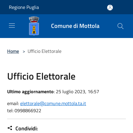
Salta al contenuto principale
Regione Puglia
Comune di Mottola
Home
>
Ufficio Elettorale
Ufficio Elettorale
Ultimo aggiornamento
: 25 luglio 2023, 16:57
email:
elettorale@comune.mottola.ta.it
tel: 0998866922
Condividi: