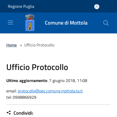
Salta al contenuto principale
Regione Puglia
Comune di Mottola
Home
>
Ufficio Protocollo
Ufficio Protocollo
Ultimo aggiornamento
: 7 giugno 2018, 11:08
email:
protocollo@pec.comune.mottola.ta.it
tel: 0998866929
Condividi: