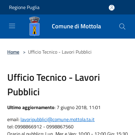
Salta al contenuto principale
Regione Puglia
Comune di Mottola
Home
>
Ufficio Tecnico - Lavori Pubblici
Ufficio Tecnico - Lavori
Pubblici
Ultimo aggiornamento
: 7 giugno 2018, 11:01
email:
lavoripubblici@comune.mottola.ta.it
tel: 0998866912 - 0998867560
Orario al pubblico: Lun, Mer e Ven: 10:00 - 12:00 Gio: 15:30