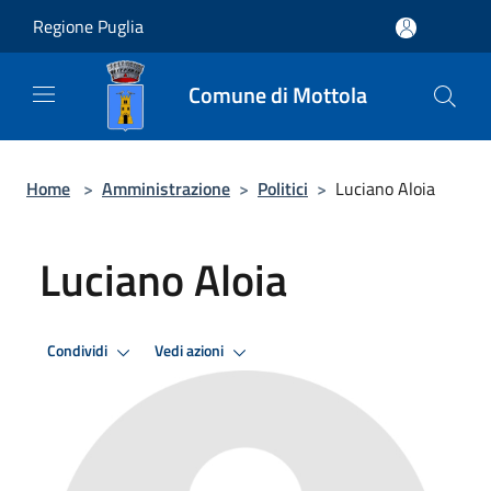
Salta al contenuto principale
Regione Puglia
Comune di Mottola
Home
>
Amministrazione
>
Politici
>
Luciano Aloia
Luciano Aloia
Condividi
Vedi azioni