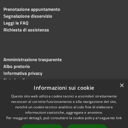
Prenotazione appuntamento
Segnalazione disservizio
Leggi le FAQ
Richiesta di assistenza
Amministrazione trasparente
Albo pretorio
Informativa privacy
Note legali
×
Dichiarazione di accessibilità
Informazioni sui cookie
Questo sito web utilizza cookie tecnici e assimilati strettamente
necessari al corretto funzionamento e alla navigazione del sito,
nonché un cookie tecnico analitico al solo fine di elaborare
informazioni statistiche, aggregate e anonime.
RSS
Copyright © 2026 • Comune di
Per maggiori dettagli, può consultare la cookie policy al seguente
link
Accessibilità
Mottola • Powered by
Privacy
Municipium
Accesso