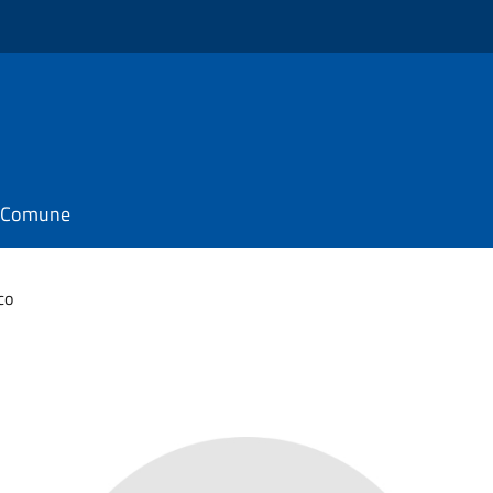
il Comune
co