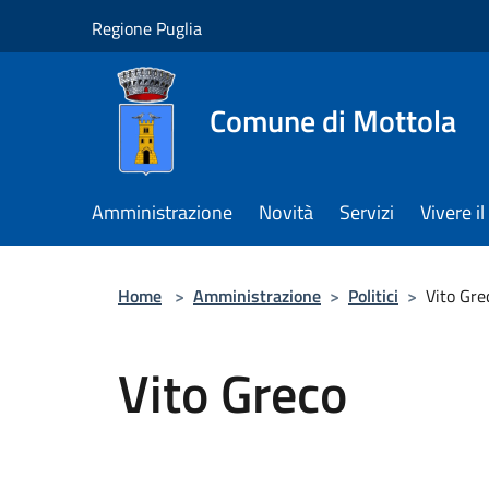
Salta al contenuto principale
Regione Puglia
Comune di Mottola
Amministrazione
Novità
Servizi
Vivere 
Home
>
Amministrazione
>
Politici
>
Vito Gre
Vito Greco