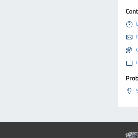
Cont
Prob