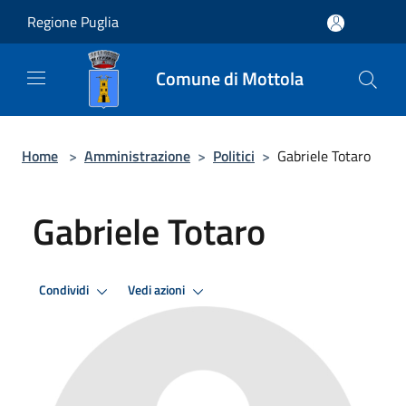
Salta al contenuto principale
Regione Puglia
Comune di Mottola
Home
>
Amministrazione
>
Politici
>
Gabriele Totaro
Gabriele Totaro
Condividi
Vedi azioni