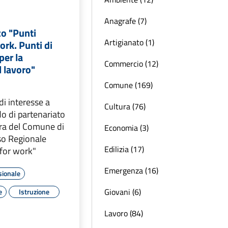
Anagrafe (7)
co "Punti
Artigianato (1)
ork. Punti di
per la
Commercio (12)
l lavoro"
Comune (169)
i interesse a
Cultura (76)
do di partenariato
ura del Comune di
Economia (3)
so Regionale
Edilizia (17)
 for work"
Emergenza (16)
sionale
Giovani (6)
e
Istruzione
Lavoro (84)