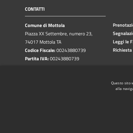
CONTATTI
Prenotaz
Comune di Mottola
Segnalazi
Piazza XX Settembre, numero 23,
Leggi le 
74017 Mottola TA
Richiesta
Codice Fiscale:
00243880739
Partita IVA:
00243880739
PEC:
protocollo@pec.comune.mottola.ta.it
Questo sito 
Centralino Unico:
099 8866925
alla navig
RSS
Accessibilità
Privacy
Cookie
Mappa de