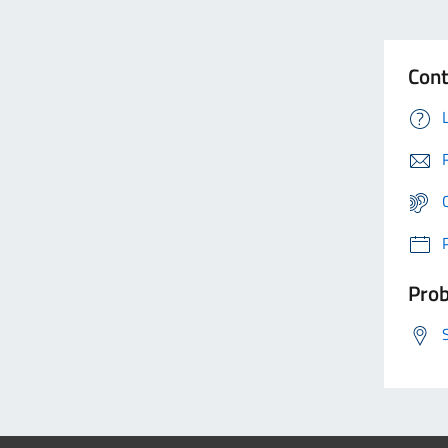
Cont
Prob