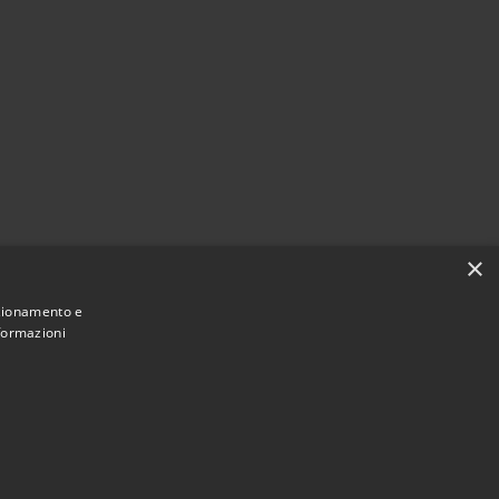
×
nzionamento e
nformazioni
Municipium
Accesso redazione
i Mottola • Powered by
•