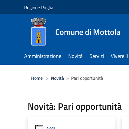
Salta al contenuto principale
Regione Puglia
Comune di Mottola
Amministrazione
Novità
Servizi
Vivere 
Home
>
Novità
>
Pari opportunità
Novità: Pari opportunità
AVVISI