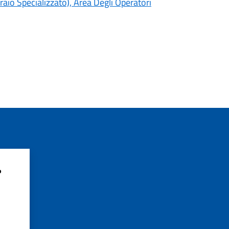
io Specializzato), Area Degli Operatori
?