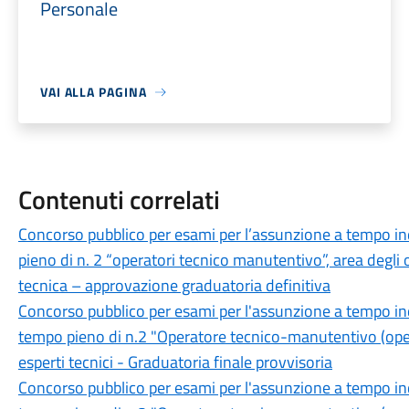
Personale
VAI ALLA PAGINA
Contenuti correlati
Concorso pubblico per esami per l’assunzione a tempo i
pieno di n. 2 “operatori tecnico manutentivo”, area degli 
tecnica – approvazione graduatoria definitiva
Concorso pubblico per esami per l'assunzione a tempo in
tempo pieno di n.2 "Operatore tecnico-manutentivo (opera
esperti tecnici - Graduatoria finale provvisoria
Concorso pubblico per esami per l'assunzione a tempo in