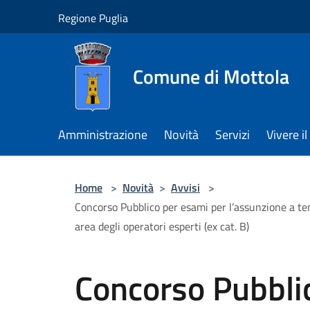
Salta al contenuto principale
Regione Puglia
Comune di Mottola
Amministrazione
Novità
Servizi
Vivere 
Home
>
Novità
>
Avvisi
>
Concorso Pubblico per esami per l’assunzione a te
area degli operatori esperti (ex cat. B)
Concorso Pubbli