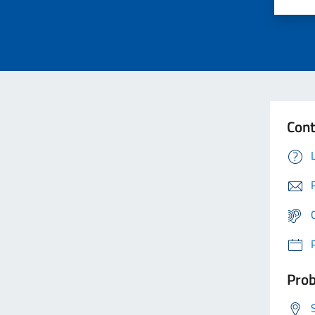
Cont
Prob