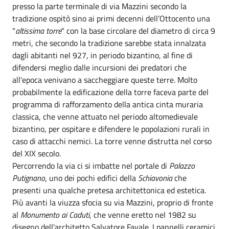
presso la parte terminale di via Mazzini secondo la
tradizione ospitò sino ai primi decenni dell’Ottocento una
"
altissima torre
" con la base circolare del diametro di circa 9
metri, che secondo la tradizione sarebbe stata innalzata
dagli abitanti nel 927, in periodo bizantino, al fine di
difendersi meglio dalle incursioni dei predatori che
all'epoca venivano a saccheggiare queste terre. Molto
probabilmente la edificazione della torre faceva parte del
programma di rafforzamento della antica cinta muraria
classica, che venne attuato nel periodo altomedievale
bizantino, per ospitare e difendere le popolazioni rurali in
caso di attacchi nemici. La torre venne distrutta nel corso
del XIX secolo.
Percorrendo la via ci si imbatte nel portale di
Palazzo
Putignano
, uno dei pochi edifici della
Schiavonia
che
presenti una qualche pretesa architettonica ed estetica.
Più avanti la viuzza sfocia su via Mazzini, proprio di fronte
al
Monumento ai Caduti
, che venne eretto nel 1982 su
disegno dell'architetto Salvatore Favale. I pannelli ceramici