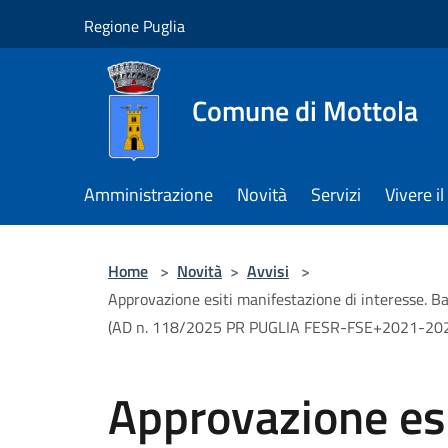
Salta al contenuto principale
Regione Puglia
Comune di Mottola
Amministrazione
Novità
Servizi
Vivere 
Home
>
Novità
>
Avvisi
>
Approvazione esiti manifestazione di interes
(AD n. 118/2025 PR PUGLIA FESR-FSE+2021-20
Approvazione es