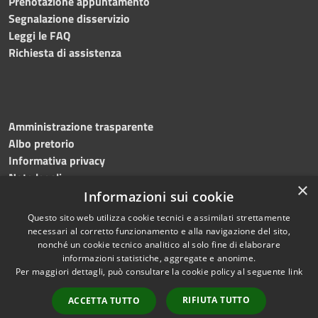
Prenotazione appuntamento
Segnalazione disservizio
Leggi le FAQ
Richiesta di assistenza
Amministrazione trasparente
Albo pretorio
Informativa privacy
Note legali
×
Dichiarazione di accessibilità
Informazioni sui cookie
Questo sito web utilizza cookie tecnici e assimilati strettamente
necessari al corretto funzionamento e alla navigazione del sito,
nonché un cookie tecnico analitico al solo fine di elaborare
informazioni statistiche, aggregate e anonime.
RSS
Copyright © 2026 • Comune di
Per maggiori dettagli, può consultare la cookie policy al seguente
link
Accessibilità
Mottola • Powered by
Privacy
Municipium
Accesso
•
RIFIUTA TUTTO
ACCETTA TUTTO
Cookie
redazione