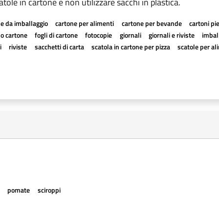
catole in cartone e non utilizzare sacchi in plastica.
e da imballaggio
cartone per alimenti
cartone per bevande
cartoni pi
a o cartone
fogli di cartone
fotocopie
giornali
giornali e riviste
imball
i
riviste
sacchetti di carta
scatola in cartone per pizza
scatole per al
e
pomate
sciroppi