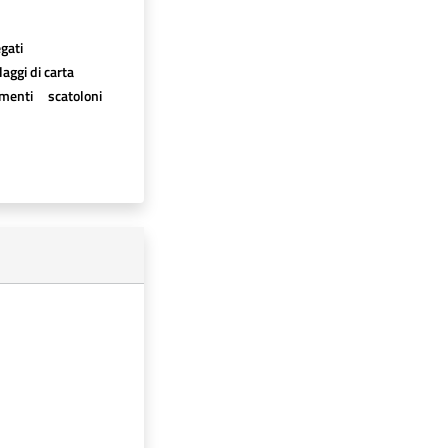
egati
aggi di carta
imenti
scatoloni