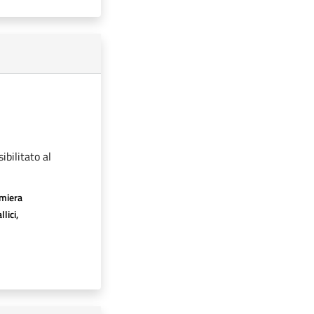
ibilitato al
amiera
lici,