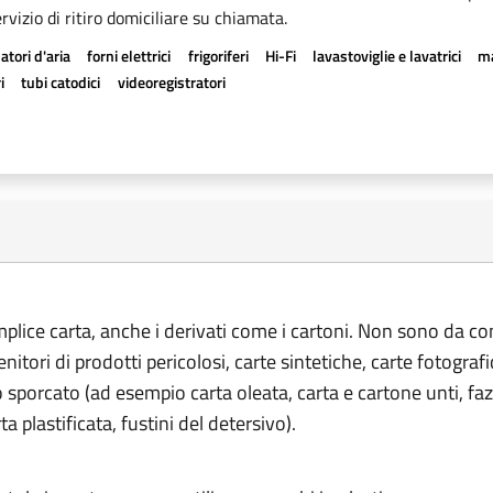
rvizio di ritiro domiciliare su chiamata.
atori d'aria
forni elettrici
frigoriferi
Hi-Fi
lavastoviglie e lavatrici
ma
i
tubi catodici
videoregistratori
emplice carta, anche i derivati come i cartoni. Non sono da co
tenitori di prodotti pericolosi, carte sintetiche, carte fotograf
o sporcato (ad esempio carta oleata, carta e cartone unti, fazz
rta plastificata, fustini del detersivo).