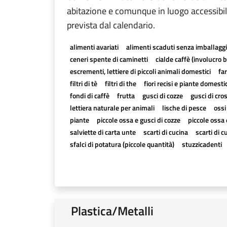
abitazione e comunque in luogo accessibile
prevista dal calendario.
alimenti avariati
alimenti scaduti senza imballagg
ceneri spente di caminetti
cialde caffè (involucro 
escrementi, lettiere di piccoli animali domestici
far
filtri di tè
filtri di the
fiori recisi e piante domesti
fondi di caffè
frutta
gusci di cozze
gusci di cro
lettiera naturale per animali
lische di pesce
ossi
piante
piccole ossa e gusci di cozze
piccole ossa 
salviette di carta unte
scarti di cucina
scarti di c
sfalci di potatura (piccole quantità)
stuzzicadenti
Plastica/Metalli