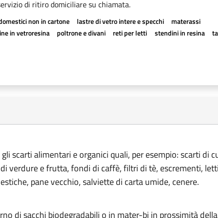
rvizio di ritiro domiciliare su chiamata.
odomestici non in cartone
lastre di vetro intere e specchi
materassi
ne in vetroresina
poltrone e divani
reti per letti
stendini in resina
t
gli scarti alimentari e organici quali, per esempio: scarti di c
di verdure e frutta, fondi di caffè, filtri di tè, escrementi, lett
mestiche, pane vecchio, salviette di carta umide, cenere.
terno di sacchi biodegradabili o in mater-bi in prossimità della