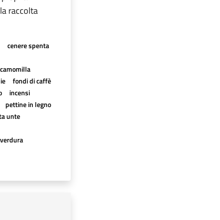
la raccolta
cenere spenta
è, camomilla
ie
fondi di caffè
o
incensi
pettine in legno
rta unte
verdura