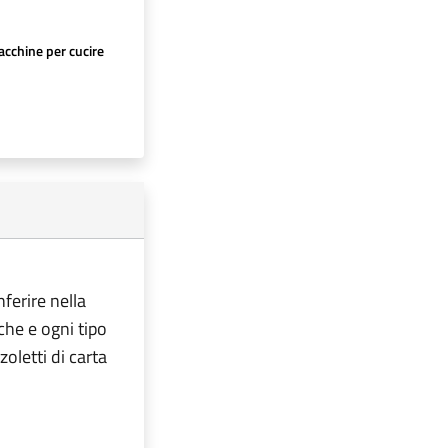
cchine per cucire
nferire nella
iche e ogni tipo
oletti di carta