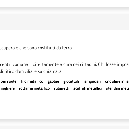
recupero e che sono costituiti da ferro.
i centri comunali, direttamente a cura dei cittadini. Chi fosse imposs
di ritiro domiciliare su chiamata.
 per ruote
filo metallico
gabbie
giocattoli
lampadari
onduline in l
ringhiere
rottame metallico
rubinetti
scaffali metallici
stendini metal