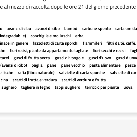
 al mezzo di raccolta dopo le ore 21 del giorno precedente 
io
avanzi di cibo
avanzi di cibo
bambù
carbone spento
carta umida
biodegradabile)
conchiglie e molluschi
erba
inacei in genere
fazzoletti di carta sporchi
fiammiferi
filtri da tè, caff
che
fiori recisi, piante da appartamento tagliate
fiori secchi e recisi
fogl
stacei
gusci di frutta secca
gusci di vongole
gusci d'uovo
gusci d'uov
 (avanzi di cibo)
paglia
pane
pane vecchio
pasta alimentare
pesce
e lische
rafia (fibra naturale)
salviette di carta sporche
salviette di ca
ucina
scarti di frutta e verdura
scarti di verdura e frutta
sughero
tagliere in legno
tappi sughero
terriccio per piante
uova