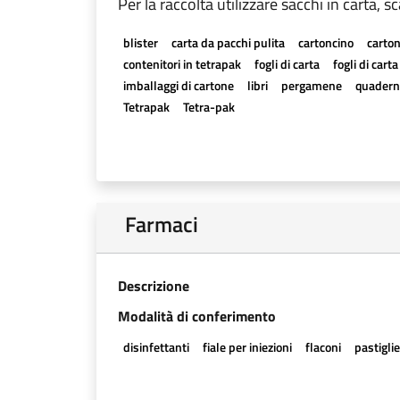
Per la raccolta utilizzare sacchi in carta, s
blister
carta da pacchi pulita
cartoncino
carton
contenitori in tetrapak
fogli di carta
fogli di cart
imballaggi di cartone
libri
pergamene
quadern
Tetrapak
Tetra-pak
Farmaci
Descrizione
Modalità di conferimento
disinfettanti
fiale per iniezioni
flaconi
pastigli